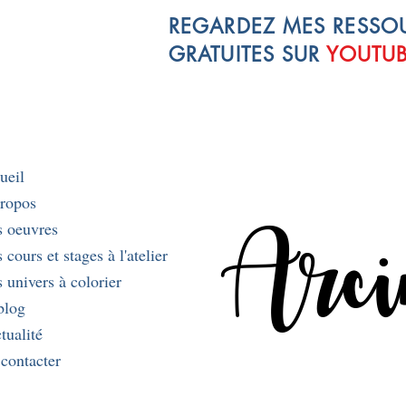
REGARDEZ MES RESSO
GRATUITES SUR
YOUTU
ueil
ropos
Arci
 oeuvres
cours et stages à l'atelier
 univers à colorier
blog
tualité
contacter