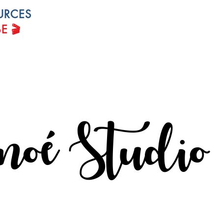
URCES
... et obtenez mes conseils sur la peint
le dessin, le matériel, les couleurs !
🎬
BE
noé Studio