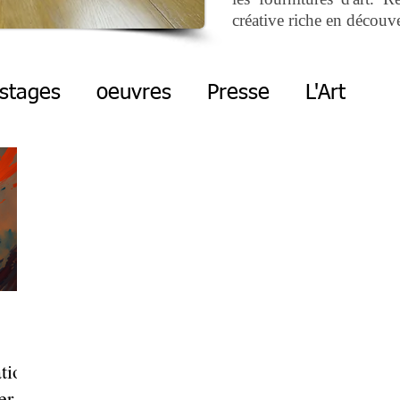
créative riche en découve
 stages
oeuvres
Presse
L'Art
ation
ver un