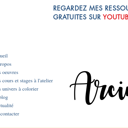
REGARDEZ MES RESSO
GRATUITES SUR
YOUTU
ueil
ropos
Arci
 oeuvres
cours et stages à l'atelier
 univers à colorier
blog
tualité
contacter