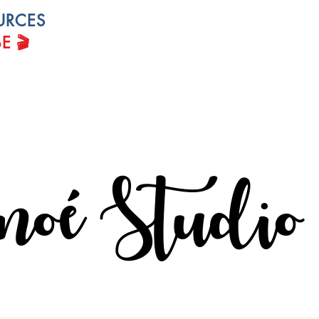
URCES
... et obtenez mes conseils sur la peint
le dessin, le matériel, les couleurs !
🎬
BE
noé Studio