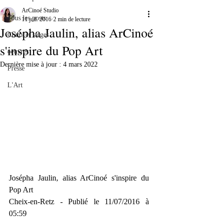
ArCinoé Studio
Tous les posts
11 juil. 2016
2 min de lecture
Josépha Jaulin, alias ArCinoé
Cours et stages
s'inspire du Pop Art
oeuvres
Dernière mise à jour :
4 mars 2022
Presse
L'Art
Josépha Jaulin, alias ArCinoé s'inspire du 
Pop Art
Cheix-en-Retz - Publié le 11/07/2016 à 
05:59