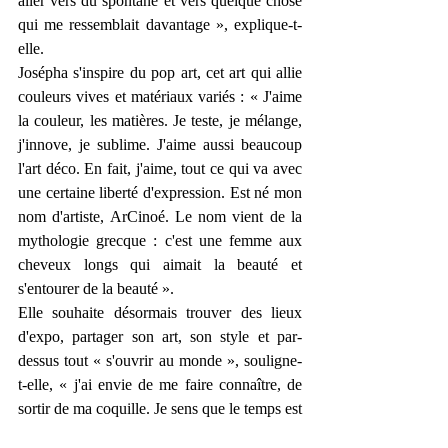
aller vers du spontané et vers quelque chose 
qui me ressemblait davantage », explique-t-
elle.
Josépha s'inspire du pop art, cet art qui allie 
couleurs vives et matériaux variés : « J'aime 
la couleur, les matières. Je teste, je mélange, 
j'innove, je sublime. J'aime aussi beaucoup 
l'art déco. En fait, j'aime, tout ce qui va avec 
une certaine liberté d'expression. Est né mon 
nom d'artiste, ArCinoé. Le nom vient de la 
mythologie grecque : c'est une femme aux 
cheveux longs qui aimait la beauté et 
s'entourer de la beauté ».
Elle souhaite désormais trouver des lieux 
d'expo, partager son art, son style et par-
dessus tout « s'ouvrir au monde », souligne-
t-elle, « j'ai envie de me faire connaître, de 
sortir de ma coquille. Je sens que le temps est 
venu pour moi ! Je vends mes toiles via mon 