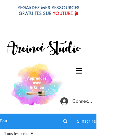
REGARDEZ MES RESSOURCES
GRATUITES SUR
YOUTUBE
🎬
... et obtenez mes conseils sur la peinture,
le dessin, le matériel, les couleurs !
Arcinoé Studio
Connexion
S'inscrire
Post
Tous les posts